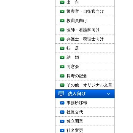
出 向
警察官・自衛官向け
教職員向け
医師・看護師向け
弁護士・税理士向け
転 居
結 婚
同窓会
長寿の記念
その他・オリジナル文章
事務所移転
社長交代
独立開業
社名変更