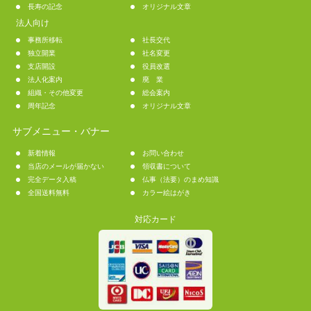
長寿の記念
オリジナル文章
法人向け
事務所移転
社長交代
独立開業
社名変更
支店開設
役員改選
法人化案内
廃 業
組織・その他変更
総会案内
周年記念
オリジナル文章
サブメニュー・バナー
新着情報
お問い合わせ
当店のメールが届かない
領収書について
完全データ入稿
仏事（法要）のまめ知識
全国送料無料
カラー絵はがき
対応カード