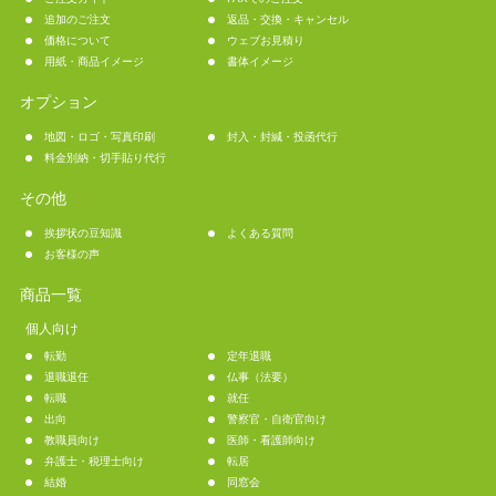
追加のご注文
返品・交換・キャンセル
価格について
ウェブお見積り
用紙・商品イメージ
書体イメージ
オプション
地図・ロゴ・写真印刷
封入・封緘・投函代行
料金別納・切手貼り代行
その他
挨拶状の豆知識
よくある質問
お客様の声
商品一覧
個人向け
転勤
定年退職
退職退任
仏事（法要）
転職
就任
出向
警察官・自衛官向け
教職員向け
医師・看護師向け
弁護士・税理士向け
転居
結婚
同窓会