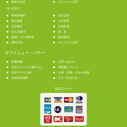
長寿の記念
オリジナル文章
法人向け
事務所移転
社長交代
独立開業
社名変更
支店開設
役員改選
法人化案内
廃 業
組織・その他変更
総会案内
周年記念
オリジナル文章
サブメニュー・バナー
新着情報
お問い合わせ
当店のメールが届かない
領収書について
完全データ入稿
仏事（法要）のまめ知識
全国送料無料
カラー絵はがき
対応カード