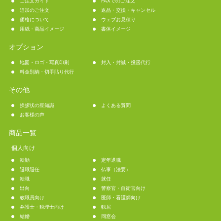
ご注文ガイド
FAXでのご注文
追加のご注文
返品・交換・キャンセル
価格について
ウェブお見積り
用紙・商品イメージ
書体イメージ
オプション
地図・ロゴ・写真印刷
封入・封緘・投函代行
料金別納・切手貼り代行
その他
挨拶状の豆知識
よくある質問
お客様の声
商品一覧
個人向け
転勤
定年退職
退職退任
仏事（法要）
転職
就任
出向
警察官・自衛官向け
教職員向け
医師・看護師向け
弁護士・税理士向け
転居
結婚
同窓会