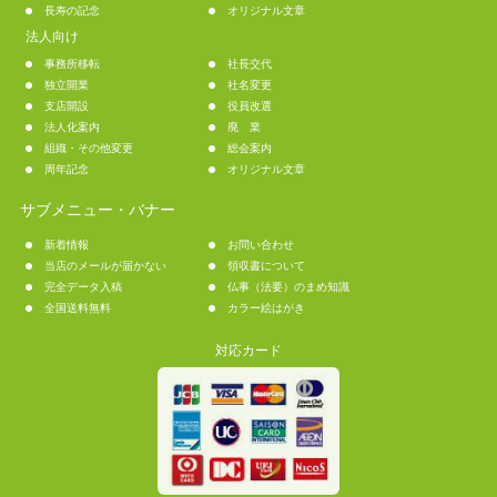
長寿の記念
オリジナル文章
法人向け
事務所移転
社長交代
独立開業
社名変更
支店開設
役員改選
法人化案内
廃 業
組織・その他変更
総会案内
周年記念
オリジナル文章
サブメニュー・バナー
新着情報
お問い合わせ
当店のメールが届かない
領収書について
完全データ入稿
仏事（法要）のまめ知識
全国送料無料
カラー絵はがき
対応カード