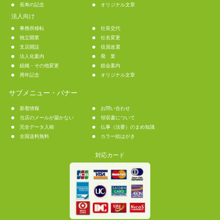
長寿の記念
オリジナル文章
法人向け
事務所移転
社長交代
独立開業
社名変更
支店開設
役員改選
法人化案内
廃 業
組織・その他変更
総会案内
周年記念
オリジナル文章
サブメニュー・バナー
新着情報
お問い合わせ
当店のメールが届かない
領収書について
完全データ入稿
仏事（法要）のまめ知識
全国送料無料
カラー絵はがき
対応カード