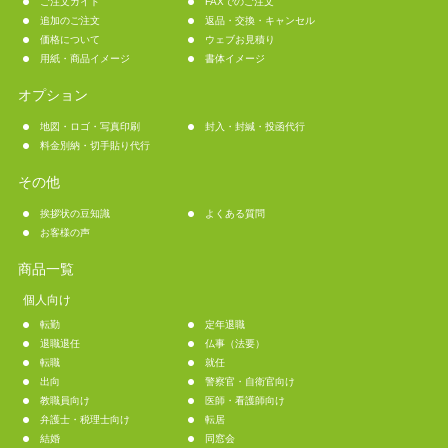
ご注文ガイド
FAXでのご注文
追加のご注文
返品・交換・キャンセル
価格について
ウェブお見積り
用紙・商品イメージ
書体イメージ
オプション
地図・ロゴ・写真印刷
封入・封緘・投函代行
料金別納・切手貼り代行
その他
挨拶状の豆知識
よくある質問
お客様の声
商品一覧
個人向け
転勤
定年退職
退職退任
仏事（法要）
転職
就任
出向
警察官・自衛官向け
教職員向け
医師・看護師向け
弁護士・税理士向け
転居
結婚
同窓会