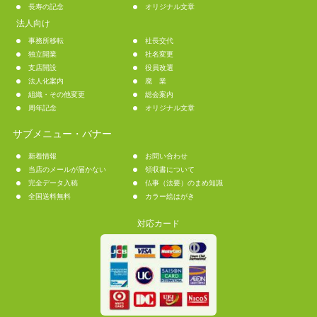
長寿の記念
オリジナル文章
法人向け
事務所移転
社長交代
独立開業
社名変更
支店開設
役員改選
法人化案内
廃 業
組織・その他変更
総会案内
周年記念
オリジナル文章
サブメニュー・バナー
新着情報
お問い合わせ
当店のメールが届かない
領収書について
完全データ入稿
仏事（法要）のまめ知識
全国送料無料
カラー絵はがき
対応カード