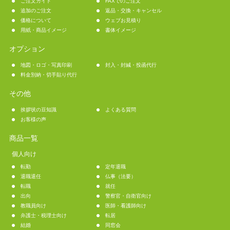
ご注文ガイド
FAXでのご注文
追加のご注文
返品・交換・キャンセル
価格について
ウェブお見積り
用紙・商品イメージ
書体イメージ
オプション
地図・ロゴ・写真印刷
封入・封緘・投函代行
料金別納・切手貼り代行
その他
挨拶状の豆知識
よくある質問
お客様の声
商品一覧
個人向け
転勤
定年退職
退職退任
仏事（法要）
転職
就任
出向
警察官・自衛官向け
教職員向け
医師・看護師向け
弁護士・税理士向け
転居
結婚
同窓会