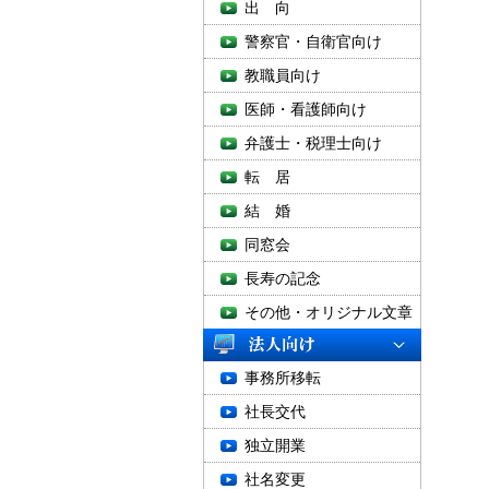
出 向
警察官・自衛官向け
教職員向け
医師・看護師向け
弁護士・税理士向け
転 居
結 婚
同窓会
長寿の記念
その他・オリジナル文章
事務所移転
社長交代
独立開業
社名変更