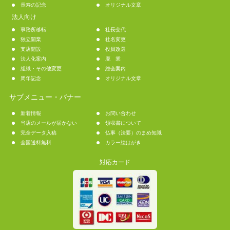
長寿の記念
オリジナル文章
法人向け
事務所移転
社長交代
独立開業
社名変更
支店開設
役員改選
法人化案内
廃 業
組織・その他変更
総会案内
周年記念
オリジナル文章
サブメニュー・バナー
新着情報
お問い合わせ
当店のメールが届かない
領収書について
完全データ入稿
仏事（法要）のまめ知識
全国送料無料
カラー絵はがき
対応カード