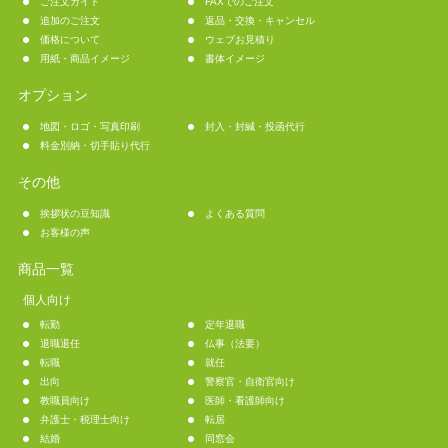
ご注文ガイド
FAXでのご注文
追加のご注文
返品・交換・キャンセル
価格について
ウェブお見積り
用紙・商品イメージ
書体イメージ
オプション
地図・ロゴ・写真印刷
封入・封緘・投函代行
料金別納・切手貼り代行
その他
挨拶状の豆知識
よくある質問
お客様の声
商品一覧
個人向け
転勤
定年退職
退職退任
仏事（法要）
転職
就任
出向
警察官・自衛官向け
教職員向け
医師・看護師向け
弁護士・税理士向け
転居
結婚
同窓会