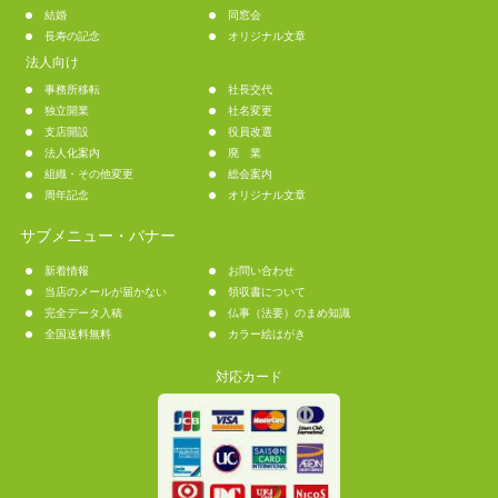
結婚
同窓会
長寿の記念
オリジナル文章
法人向け
事務所移転
社長交代
独立開業
社名変更
支店開設
役員改選
法人化案内
廃 業
組織・その他変更
総会案内
周年記念
オリジナル文章
サブメニュー・バナー
新着情報
お問い合わせ
当店のメールが届かない
領収書について
完全データ入稿
仏事（法要）のまめ知識
全国送料無料
カラー絵はがき
対応カード