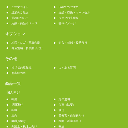
ご注文ガイド
FAXでのご注文
追加のご注文
返品・交換・キャンセル
価格について
ウェブお見積り
用紙・商品イメージ
書体イメージ
オプション
地図・ロゴ・写真印刷
封入・封緘・投函代行
料金別納・切手貼り代行
その他
挨拶状の豆知識
よくある質問
お客様の声
商品一覧
個人向け
転勤
定年退職
退職退任
仏事（法要）
転職
就任
出向
警察官・自衛官向け
教職員向け
医師・看護師向け
弁護士・税理士向け
転居