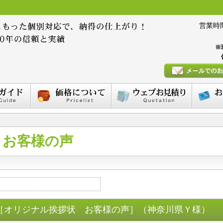
営業時間 :
※
お客様の声
［オリジナル挨拶状 お客様の声］（神奈川県Ｙ様）