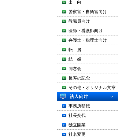
出 向
警察官・自衛官向け
教職員向け
医師・看護師向け
弁護士・税理士向け
転 居
結 婚
同窓会
長寿の記念
その他・オリジナル文章
事務所移転
社長交代
独立開業
社名変更