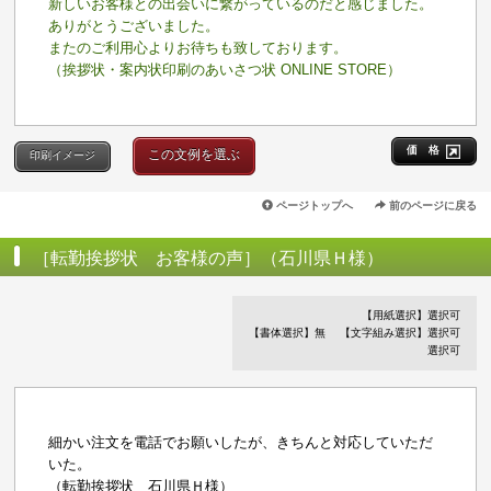
新しいお客様との出会いに繋がっているのだと感じました。
ありがとうございました。
またのご利用心よりお待ちも致しております。
（挨拶状・案内状印刷のあいさつ状 ONLINE STORE）
価 格
この文例を選ぶ
印刷イメージ
ページトップへ
前のページに戻る
［転勤挨拶状 お客様の声］（石川県Ｈ様）
【用紙選択】選択可
【書体選択】無
【文字組み選択】選択可
選択可
細かい注文を電話でお願いしたが、きちんと対応していただ
いた。
（転勤挨拶状 石川県Ｈ様）