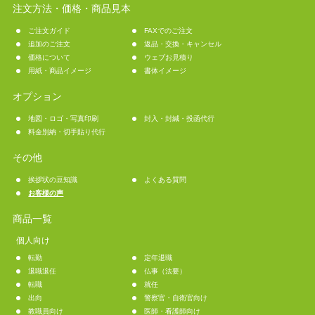
注文方法・価格・商品見本
ご注文ガイド
FAXでのご注文
追加のご注文
返品・交換・キャンセル
価格について
ウェブお見積り
用紙・商品イメージ
書体イメージ
オプション
地図・ロゴ・写真印刷
封入・封緘・投函代行
料金別納・切手貼り代行
その他
挨拶状の豆知識
よくある質問
お客様の声
商品一覧
個人向け
転勤
定年退職
退職退任
仏事（法要）
転職
就任
出向
警察官・自衛官向け
教職員向け
医師・看護師向け