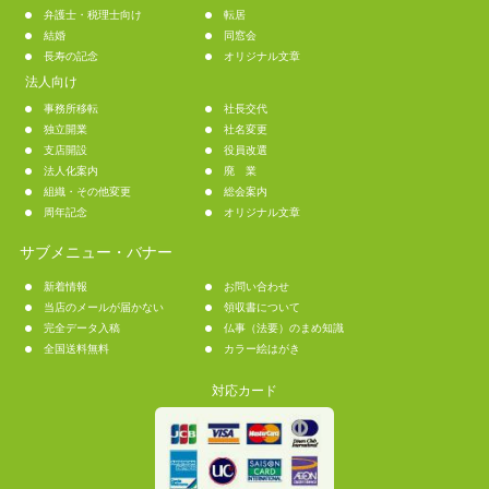
弁護士・税理士向け
転居
結婚
同窓会
長寿の記念
オリジナル文章
法人向け
事務所移転
社長交代
独立開業
社名変更
支店開設
役員改選
法人化案内
廃 業
組織・その他変更
総会案内
周年記念
オリジナル文章
サブメニュー・バナー
新着情報
お問い合わせ
当店のメールが届かない
領収書について
完全データ入稿
仏事（法要）のまめ知識
全国送料無料
カラー絵はがき
対応カード