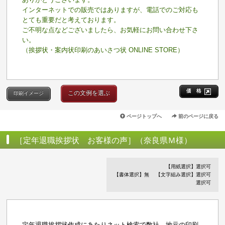
インターネットでの販売ではありますが、電話でのご対応も
とても重要だと考えております。
ご不明な点などございましたら、お気軽にお問い合わせ下さ
い。
（挨拶状・案内状印刷のあいさつ状 ONLINE STORE）
価 格
この文例を選ぶ
印刷イメージ
ページトップへ
前のページに戻る
［定年退職挨拶状 お客様の声］（奈良県Ｍ様）
【用紙選択】選択可
【書体選択】無
【文字組み選択】選択可
選択可
定年退職挨拶状作成にあたりネット検索で数社、地元の印刷