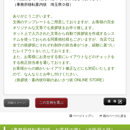
（事務所移転案内状 埼玉県Ｏ様）
ありがとうございます。
文例のテンプレートもご用意しておりますが、お客様の完全
オリジナルな文章でも挨拶状をお作り致します。
ネット上で入力された文章から自動で挨拶状を作成するシス
テムを使っておられる同業他社様もございますが、当店では
全ての挨拶状にそれぞれ制作の担当者がつき、経験に基づい
たレイアウトをいたしております。
また、お客様にお見せする前にレイアウトなどのチェックを
する校正担当者を通しております。
お客様からの細かいレイアウト修正などにも対応いたします
ので、なんなりとお申し付けください。
（挨拶状・案内状印刷のあいさつ状 ONLINE STORE）
価 格
この文例を選ぶ
印刷イメージ
ページトップへ
前のページに戻る
［事務所移転案内状 お客様の声］（大阪府Ｙ様）