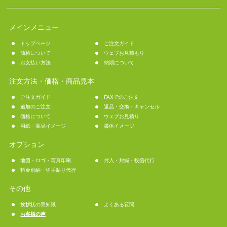
メインメニュー
トップページ
ご注文ガイド
価格について
ウェブお見積もり
お支払い方法
納期について
注文方法・価格・商品見本
ご注文ガイド
FAXでのご注文
追加のご注文
返品・交換・キャンセル
価格について
ウェブお見積り
用紙・商品イメージ
書体イメージ
オプション
地図・ロゴ・写真印刷
封入・封緘・投函代行
料金別納・切手貼り代行
その他
挨拶状の豆知識
よくある質問
お客様の声