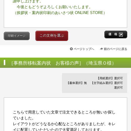
謝申し上げます。
今後ともどうぞよろしくお願いいたします。
（挨拶状・案内状印刷のあいさつ状 ONLINE STORE）
価 格
この文例を選ぶ
印刷イメージ
ページトップへ
前のページに戻る
［事務所移転案内状 お客様の声］（埼玉県Ｏ様）
【用紙選択】選択可
【書体選択】無
【文字組み選択】選択可
選択可
こちらで用意していた文章で注文できるところが無いか探し
ていました。
レイアウトがどうなるか心配なところがありましたが、キレ
イに配置していただいたので大変満足しております。