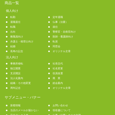
商品一覧
個人向け
転勤
定年退職
退職退任
仏事（法要）
転職
就任
出向
警察官・自衛官向け
教職員向け
医師・看護師向け
弁護士・税理士向け
転居
結婚
同窓会
長寿の記念
オリジナル文章
法人向け
事務所移転
社長交代
独立開業
社名変更
支店開設
役員改選
法人化案内
廃 業
組織・その他変更
総会案内
周年記念
オリジナル文章
サブメニュー・バナー
新着情報
お問い合わせ
当店のメールが届かない
領収書について