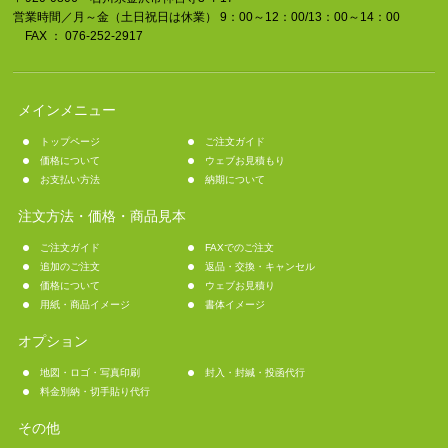
営業時間／月～金（土日祝日は休業） 9：00～12：00/13：00～14：00
FAX ： 076-252-2917
メインメニュー
トップページ
ご注文ガイド
価格について
ウェブお見積もり
お支払い方法
納期について
注文方法・価格・商品見本
ご注文ガイド
FAXでのご注文
追加のご注文
返品・交換・キャンセル
価格について
ウェブお見積り
用紙・商品イメージ
書体イメージ
オプション
地図・ロゴ・写真印刷
封入・封緘・投函代行
料金別納・切手貼り代行
その他