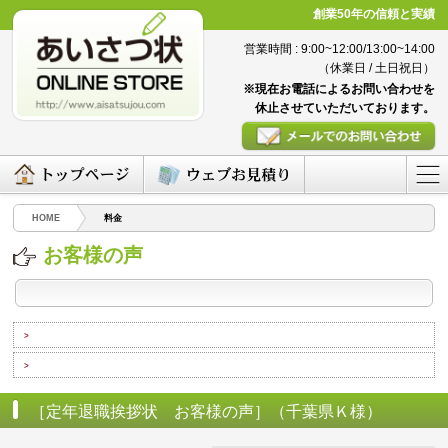
創業50年の信頼と実績
営業時間 : 9:00~12:00/13:00~14:00
（休業日 / 土日祝日）
※現在お電話によるお問い合わせを
休止させていただいております。
HOME
料金
お客様の声
>
>
［定年退職挨拶状 お客様の声］（千葉県Ｋ様）