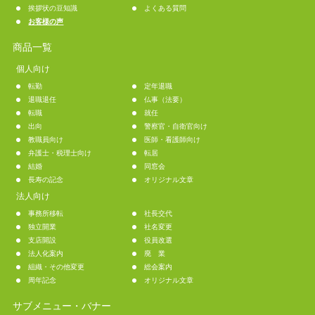
挨拶状の豆知識
よくある質問
お客様の声
商品一覧
個人向け
転勤
定年退職
退職退任
仏事（法要）
転職
就任
出向
警察官・自衛官向け
教職員向け
医師・看護師向け
弁護士・税理士向け
転居
結婚
同窓会
長寿の記念
オリジナル文章
法人向け
事務所移転
社長交代
独立開業
社名変更
支店開設
役員改選
法人化案内
廃 業
組織・その他変更
総会案内
周年記念
オリジナル文章
サブメニュー・バナー