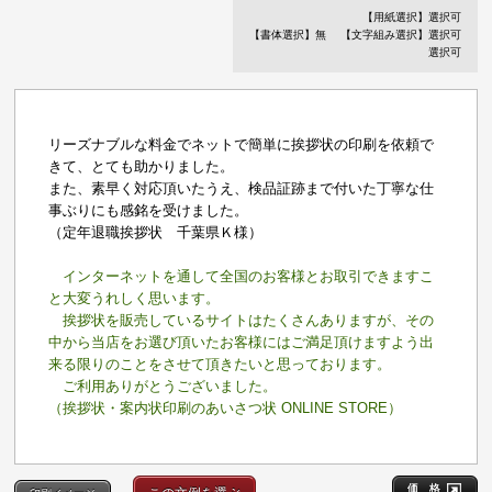
【用紙選択】選択可
【書体選択】無
【文字組み選択】選択可
選択可
リーズナブルな料金でネットで簡単に挨拶状の印刷を依頼で
きて、とても助かりました。
また、素早く対応頂いたうえ、検品証跡まで付いた丁寧な仕
事ぶりにも感銘を受けました。
（定年退職挨拶状 千葉県Ｋ様）
インターネットを通して全国のお客様とお取引できますこ
と大変うれしく思います。
挨拶状を販売しているサイトはたくさんありますが、その
中から当店をお選び頂いたお客様にはご満足頂けますよう出
来る限りのことをさせて頂きたいと思っております。
ご利用ありがとうございました。
（挨拶状・案内状印刷のあいさつ状 ONLINE STORE）
価 格