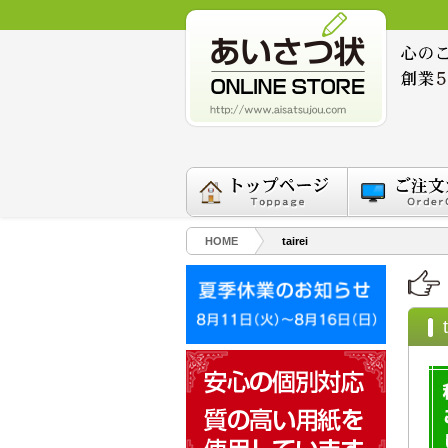
HOME
tairei