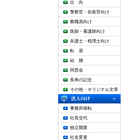
出 向
警察官・自衛官向け
教職員向け
医師・看護師向け
弁護士・税理士向け
転 居
結 婚
同窓会
長寿の記念
その他・オリジナル文章
事務所移転
社長交代
独立開業
社名変更