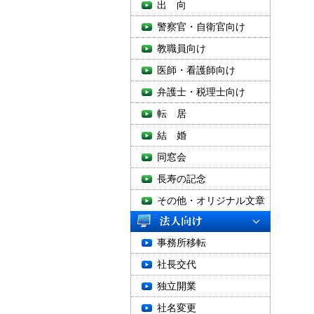
出 向
警察官・自衛官向け
教職員向け
医師・看護師向け
弁護士・税理士向け
転 居
結 婚
同窓会
長寿の記念
その他・オリジナル文章
事務所移転
社長交代
独立開業
社名変更