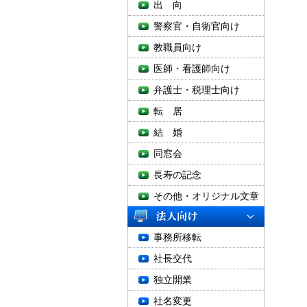
出 向
警察官・自衛官向け
教職員向け
医師・看護師向け
弁護士・税理士向け
転 居
結 婚
同窓会
長寿の記念
その他・オリジナル文章
事務所移転
社長交代
独立開業
社名変更