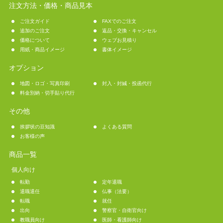
注文方法・価格・商品見本
ご注文ガイド
FAXでのご注文
追加のご注文
返品・交換・キャンセル
価格について
ウェブお見積り
用紙・商品イメージ
書体イメージ
オプション
地図・ロゴ・写真印刷
封入・封緘・投函代行
料金別納・切手貼り代行
その他
挨拶状の豆知識
よくある質問
お客様の声
商品一覧
個人向け
転勤
定年退職
退職退任
仏事（法要）
転職
就任
出向
警察官・自衛官向け
教職員向け
医師・看護師向け