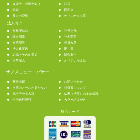
弁護士・税理士向け
転居
結婚
同窓会
長寿の記念
オリジナル文章
法人向け
事務所移転
社長交代
独立開業
社名変更
支店開設
役員改選
法人化案内
廃 業
組織・その他変更
総会案内
周年記念
オリジナル文章
サブメニュー・バナー
新着情報
お問い合わせ
当店のメールが届かない
領収書について
完全データ入稿
仏事（法要）のまめ知識
全国送料無料
カラー絵はがき
対応カード