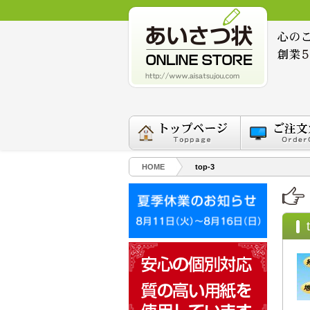
HOME
top-3