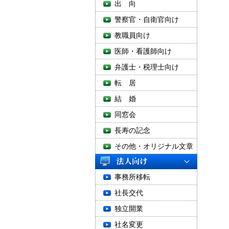
出 向
警察官・自衛官向け
教職員向け
医師・看護師向け
弁護士・税理士向け
転 居
結 婚
同窓会
長寿の記念
その他・オリジナル文章
事務所移転
社長交代
独立開業
社名変更