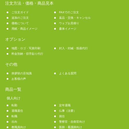
注文方法・価格・商品見本
ご注文ガイド
FAXでのご注文
追加のご注文
返品・交換・キャンセル
価格について
ウェブお見積り
用紙・商品イメージ
書体イメージ
オプション
地図・ロゴ・写真印刷
封入・封緘・投函代行
料金別納・切手貼り代行
その他
挨拶状の豆知識
よくある質問
お客様の声
商品一覧
個人向け
転勤
定年退職
退職退任
仏事（法要）
転職
就任
出向
警察官・自衛官向け
教職員向け
医師・看護師向け