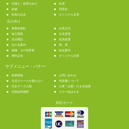
弁護士・税理士向け
転居
結婚
同窓会
長寿の記念
オリジナル文章
法人向け
事務所移転
社長交代
独立開業
社名変更
支店開設
役員改選
法人化案内
廃 業
組織・その他変更
総会案内
周年記念
オリジナル文章
サブメニュー・バナー
新着情報
お問い合わせ
当店のメールが届かない
領収書について
完全データ入稿
仏事（法要）のまめ知識
全国送料無料
カラー絵はがき
対応カード