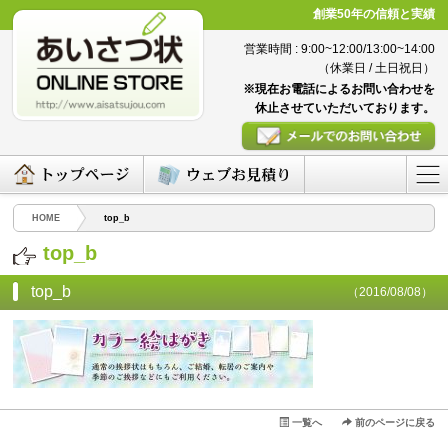
創業50年の信頼と実績
営業時間 : 9:00~12:00/13:00~14:00
（休業日 / 土日祝日）
※現在お電話によるお問い合わせを
休止させていただいております。
HOME
top_b
top_b
top_b
（2016/08/08）
一覧へ
前のページに戻る