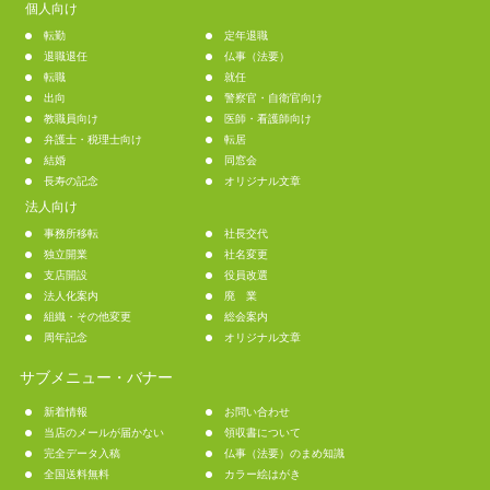
個人向け
転勤
定年退職
退職退任
仏事（法要）
転職
就任
出向
警察官・自衛官向け
教職員向け
医師・看護師向け
弁護士・税理士向け
転居
結婚
同窓会
長寿の記念
オリジナル文章
法人向け
事務所移転
社長交代
独立開業
社名変更
支店開設
役員改選
法人化案内
廃 業
組織・その他変更
総会案内
周年記念
オリジナル文章
サブメニュー・バナー
新着情報
お問い合わせ
当店のメールが届かない
領収書について
完全データ入稿
仏事（法要）のまめ知識
全国送料無料
カラー絵はがき