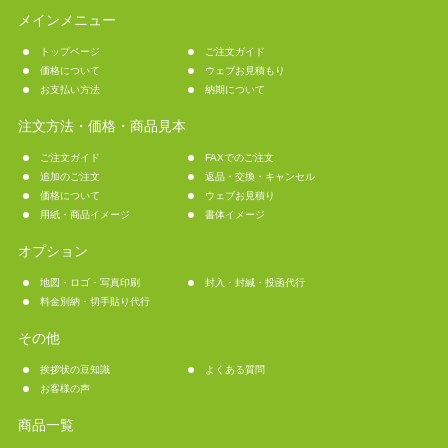
メインメニュー
トップページ
ご注文ガイド
価格について
ウェブお見積もり
お支払い方法
納期について
注文方法・価格・商品見本
ご注文ガイド
FAXでのご注文
追加のご注文
返品・交換・キャンセル
価格について
ウェブお見積り
用紙・商品イメージ
書体イメージ
オプション
地図・ロゴ・写真印刷
封入・封緘・投函代行
料金別納・切手貼り代行
その他
挨拶状の豆知識
よくある質問
お客様の声
商品一覧