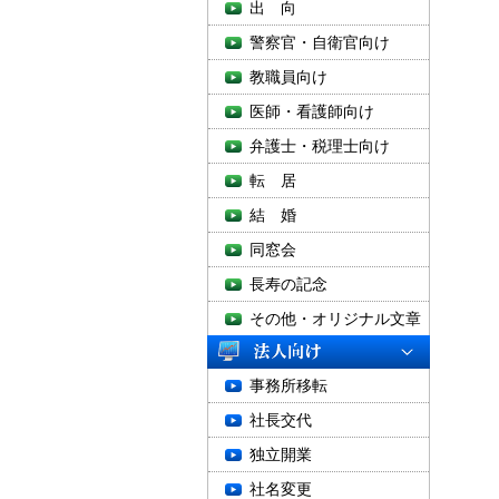
出 向
警察官・自衛官向け
教職員向け
医師・看護師向け
弁護士・税理士向け
転 居
結 婚
同窓会
長寿の記念
その他・オリジナル文章
事務所移転
社長交代
独立開業
社名変更