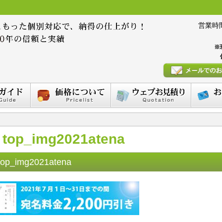
営業時間 :
※
top_img2021atena
top_img2021atena