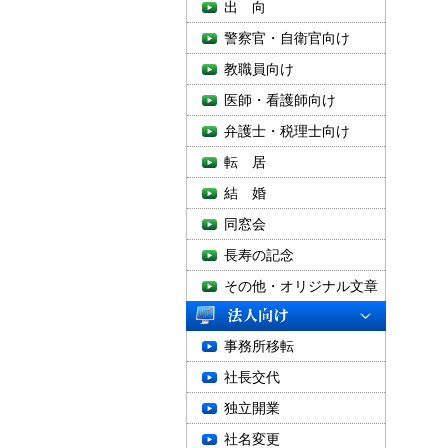
出 向
警察官・自衛官向け
教職員向け
医師・看護師向け
弁護士・税理士向け
転 居
結 婚
同窓会
長寿の記念
その他・オリジナル文章
事務所移転
社長交代
独立開業
社名変更