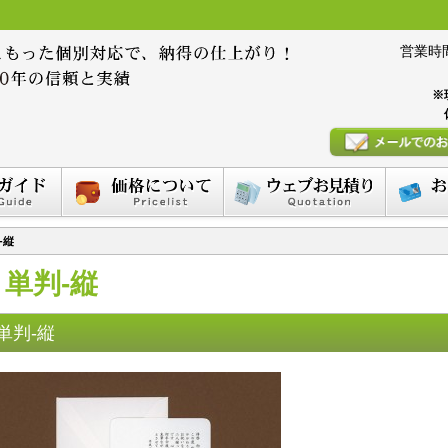
営業時間 :
※
-縦
単判-縦
単判-縦