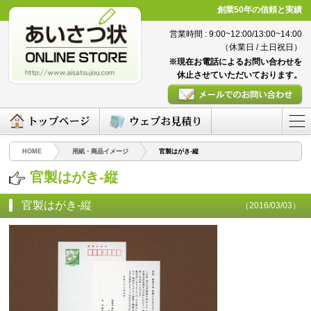
創業50年の信頼と実績
営業時間 : 9:00~12:00/13:00~14:00
（休業日 / 土日祝日）
※現在お電話によるお問い合わせを
休止させていただいております。
HOME
用紙・商品イメージ
官製はがき-縦
官製はがき-縦
官製はがき-縦
（2016/03/03）