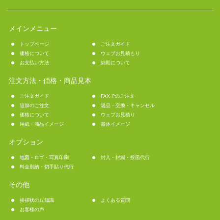
メインメニュー
トップページ
ご注文ガイド
価格について
ウェブお見積もり
お支払い方法
納期について
注文方法・価格・商品見本
ご注文ガイド
FAXでのご注文
追加のご注文
返品・交換・キャンセル
価格について
ウェブお見積り
用紙・商品イメージ
書体イメージ
オプション
地図・ロゴ・写真印刷
封入・封緘・投函代行
料金別納・切手貼り代行
その他
挨拶状の豆知識
よくある質問
お客様の声