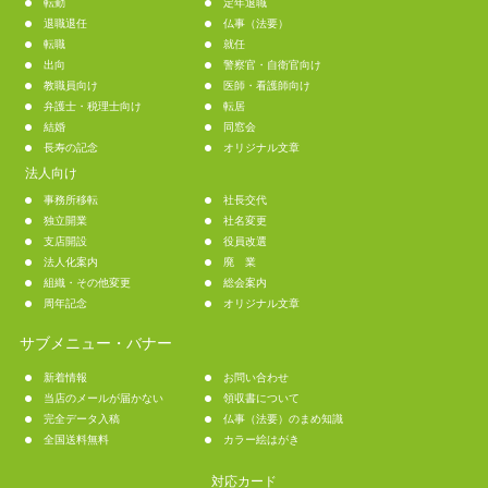
転勤
定年退職
退職退任
仏事（法要）
転職
就任
出向
警察官・自衛官向け
教職員向け
医師・看護師向け
弁護士・税理士向け
転居
結婚
同窓会
長寿の記念
オリジナル文章
法人向け
事務所移転
社長交代
独立開業
社名変更
支店開設
役員改選
法人化案内
廃 業
組織・その他変更
総会案内
周年記念
オリジナル文章
サブメニュー・バナー
新着情報
お問い合わせ
当店のメールが届かない
領収書について
完全データ入稿
仏事（法要）のまめ知識
全国送料無料
カラー絵はがき
対応カード