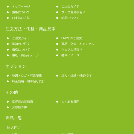
トップページ
ご注文ガイド
価格について
ウェブお見積もり
お支払い方法
納期について
注文方法・価格・商品見本
ご注文ガイド
FAXでのご注文
追加のご注文
返品・交換・キャンセル
価格について
ウェブお見積り
用紙・商品イメージ
書体イメージ
オプション
地図・ロゴ・写真印刷
封入・封緘・投函代行
料金別納・切手貼り代行
その他
挨拶状の豆知識
よくある質問
お客様の声
商品一覧
個人向け