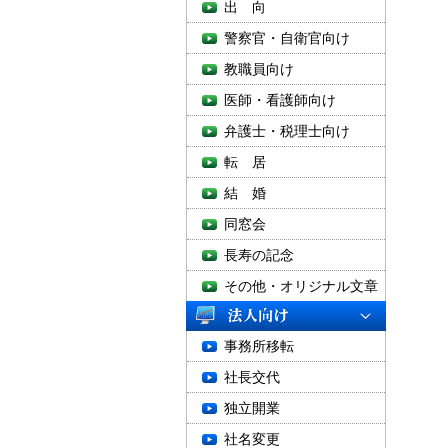
出 向
警察官・自衛官向け
教職員向け
医師・看護師向け
弁護士・税理士向け
転 居
結 婚
同窓会
長寿の記念
その他・オリジナル文章
事務所移転
社長交代
独立開業
社名変更