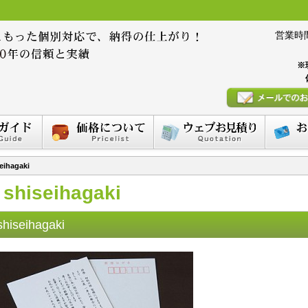
営業時間 :
※
eihagaki
shiseihagaki
shiseihagaki