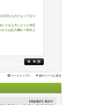
が正式なものとなっており
頭に０を入力したりと対応
れからは記入欄が７桁以上
価 格
ページトップへ
前のページに戻る
【用紙選択】選択可