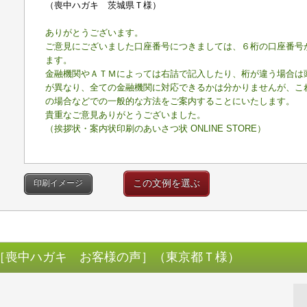
（喪中ハガキ 茨城県Ｔ様）
ありがとうございます。
ご意見にございました口座番号につきましては、６桁の口座番号
ます。
金融機関やＡＴＭによっては右詰で記入したり、桁が違う場合は
が異なり、全ての金融機関に対応できるかは分かりませんが、こ
の場合などでの一般的な方法をご案内することにいたします。
貴重なご意見ありがとうございました。
（挨拶状・案内状印刷のあいさつ状 ONLINE STORE）
この文例を選ぶ
印刷イメージ
［喪中ハガキ お客様の声］（東京都Ｔ様）