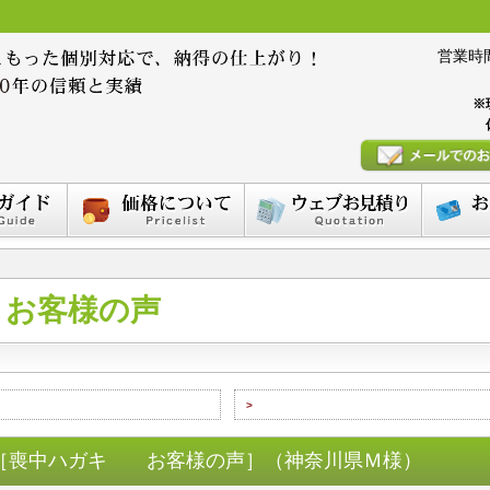
営業時間 :
※
お客様の声
>
［喪中ハガキ お客様の声］（神奈川県Ｍ様）