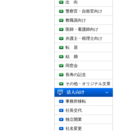
出 向
警察官・自衛官向け
教職員向け
医師・看護師向け
弁護士・税理士向け
転 居
結 婚
同窓会
長寿の記念
その他・オリジナル文章
事務所移転
社長交代
独立開業
社名変更