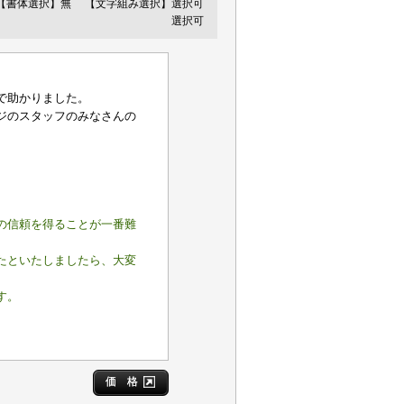
【書体選択】無
【文字組み選択】選択可
選択可
で助かりました。
ジのスタッフのみなさんの
の信頼を得ることが一番難
たといたしましたら、大変
す。
価 格