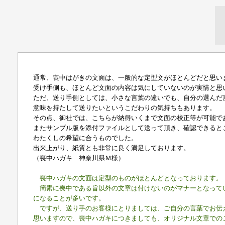
通常、喪中はがきの文面は、一般的な定型文がほとんどだと思い
受け手側も、ほとんど文面の内容は気にしていないのが実情と思
ただ、送り手側としては、小さな言葉の違いでも、自分の選んだ
意味を持たして送りたいというこだわりの気持ちもあります。
その点、御社では、こちらが納得いくまで文面の校正等が可能で
またサンプル版を添付ファイルとして送って頂き、確認できると
わたくしの希望に合うものでした。
出来上がり、紙質とも非常に良く満足しております。
（喪中ハガキ 神奈川県Ｍ様）
喪中ハガキの文面は定型のものがほとんどとなっております。
簡素に喪中である旨以外の文章は付けないのがマナーとなって
になることが多いです。
ですが、送り手のお客様にとりましては、ご自分の言葉でお伝
思いますので、喪中ハガキにつきましても、オリジナル文章での