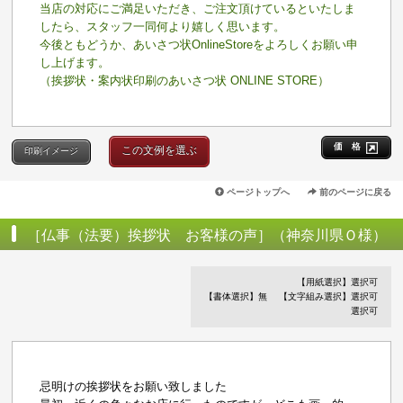
当店の対応にご満足いただき、ご注文頂けているといたしま
したら、スタッフ一同何より嬉しく思います。
今後ともどうか、あいさつ状OnlineStoreをよろしくお願い申
し上げます。
（挨拶状・案内状印刷のあいさつ状 ONLINE STORE）
価 格
この文例を選ぶ
印刷イメージ
ページトップへ
前のページに戻る
［仏事（法要）挨拶状 お客様の声］（神奈川県Ｏ様）
【用紙選択】選択可
【書体選択】無
【文字組み選択】選択可
選択可
忌明けの挨拶状をお願い致しました