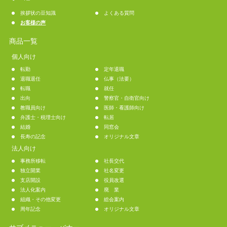
挨拶状の豆知識
よくある質問
お客様の声
商品一覧
個人向け
転勤
定年退職
退職退任
仏事（法要）
転職
就任
出向
警察官・自衛官向け
教職員向け
医師・看護師向け
弁護士・税理士向け
転居
結婚
同窓会
長寿の記念
オリジナル文章
法人向け
事務所移転
社長交代
独立開業
社名変更
支店開設
役員改選
法人化案内
廃 業
組織・その他変更
総会案内
周年記念
オリジナル文章