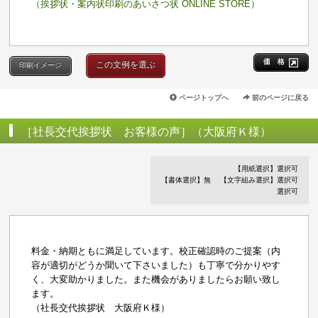
（挨拶状・案内状印刷のあいさつ状 ONLINE STORE）
価 格
この文例を選ぶ
印刷イメージ
ページトップへ
前のページに戻る
［社長交代挨拶状 お客様の声］（大阪府Ｋ様）
【用紙選択】選択可
【書体選択】無
【文字組み選択】選択可
選択可
料金・納期ともに満足しています。校正確認時のご提案（内
容が適切がどうか聞いて下さいました）も丁寧で分かりやす
く、大変助かりました。また機会がありましたらお願い致し
ます。
（社長交代挨拶状 大阪府Ｋ様）