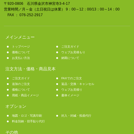
〒920-0806 石川県金沢市神宮寺3-4-17
営業時間／月～金（土日祝日は休業） 9：00～12：00/13：00～14：00
FAX ： 076-252-2917
メインメニュー
トップページ
ご注文ガイド
価格について
ウェブお見積もり
お支払い方法
納期について
注文方法・価格・商品見本
ご注文ガイド
FAXでのご注文
追加のご注文
返品・交換・キャンセル
価格について
ウェブお見積り
用紙・商品イメージ
書体イメージ
オプション
地図・ロゴ・写真印刷
封入・封緘・投函代行
料金別納・切手貼り代行
その他