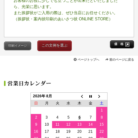
お客様のお役に少しでも立つことが出来たといたしました
ら、光栄に思います。
また挨拶状がご入用の際は、ぜひ当店にお任せください。
（挨拶状・案内状印刷のあいさつ状 ONLINE STORE）
価 格
この文例を選ぶ
印刷イメージ
ページトップへ
前のページに戻る
2026年 8月
日
月
火
水
木
金
土
1
2
3
4
5
6
7
8
9
10
11
12
13
14
15
16
17
18
19
20
21
22