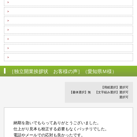
>
>
>
>
>
>
>
［独立開業挨拶状 お客様の声］（愛知県Ｍ様）
【用紙選択】選択可
【書体選択】無
【文字組み選択】選択可
選択可
納期を急いでもらってありがとうございました。
仕上がり見本も校正する必要もなくバッチリでした。
電話やメールでの応対も良かったです。