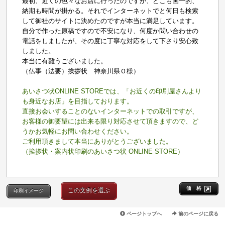
最初、近くの色々なお店に行ったのですが、どこも画一的、
納期も時間が掛かる。それでインターネットでと何日も検索
して御社のサイトに決めたのですが本当に満足しています。
自分で作った原稿ですので不安になり、何度か問い合わせの
電話をしましたが、その度に丁寧な対応をして下さり安心致
しました。
本当に有難うございました。
（仏事（法要）挨拶状 神奈川県Ｏ様）
あいさつ状ONLINE STOREでは、「お近くの印刷屋さんより
も身近なお店」を目指しております。
直接お会いすることのないインターネットでの取引ですが、
お客様の御要望には出来る限り対応させて頂きますので、ど
うかお気軽にお問い合わせください。
ご利用頂きまして本当にありがとうございました。
（挨拶状・案内状印刷のあいさつ状 ONLINE STORE）
価 格
この文例を選ぶ
印刷イメージ
ページトップへ
前のページに戻る