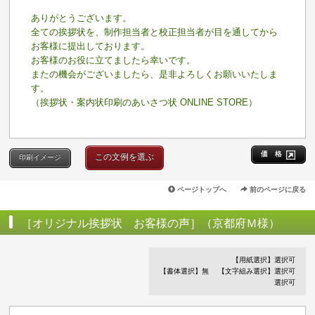
ありがとうございます。
全ての挨拶状を、制作担当者と校正担当者が目を通してから
お客様に提出しております。
お客様のお役に立てましたら幸いです。
またの機会がございましたら、是非よろしくお願いいたしま
す。
（挨拶状・案内状印刷のあいさつ状 ONLINE STORE）
価 格
この文例を選ぶ
印刷イメージ
ページトップへ
前のページに戻る
［オリジナル挨拶状 お客様の声］（京都府Ｍ様）
【用紙選択】選択可
【書体選択】無
【文字組み選択】選択可
選択可