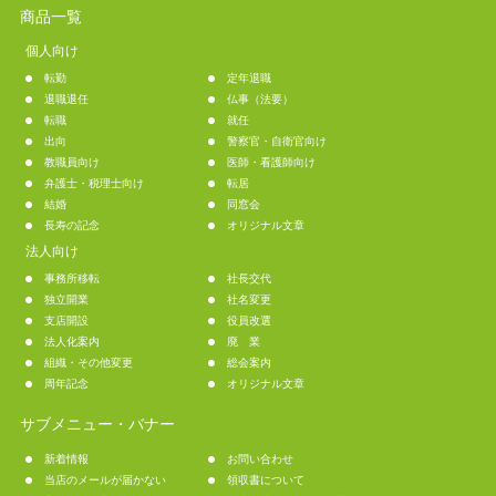
商品一覧
個人向け
転勤
定年退職
退職退任
仏事（法要）
転職
就任
出向
警察官・自衛官向け
教職員向け
医師・看護師向け
弁護士・税理士向け
転居
結婚
同窓会
長寿の記念
オリジナル文章
法人向け
事務所移転
社長交代
独立開業
社名変更
支店開設
役員改選
法人化案内
廃 業
組織・その他変更
総会案内
周年記念
オリジナル文章
サブメニュー・バナー
新着情報
お問い合わせ
当店のメールが届かない
領収書について