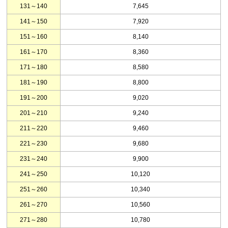
131～140
7,645
141～150
7,920
151～160
8,140
161～170
8,360
171～180
8,580
181～190
8,800
191～200
9,020
201～210
9,240
211～220
9,460
221～230
9,680
231～240
9,900
241～250
10,120
251～260
10,340
261～270
10,560
271～280
10,780