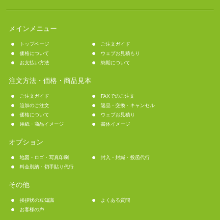
メインメニュー
トップページ
ご注文ガイド
価格について
ウェブお見積もり
お支払い方法
納期について
注文方法・価格・商品見本
ご注文ガイド
FAXでのご注文
追加のご注文
返品・交換・キャンセル
価格について
ウェブお見積り
用紙・商品イメージ
書体イメージ
オプション
地図・ロゴ・写真印刷
封入・封緘・投函代行
料金別納・切手貼り代行
その他
挨拶状の豆知識
よくある質問
お客様の声