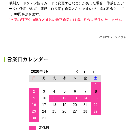
単判カードを２ツ折りカードに変更するなど）があった場合、作成したデ
ータが使用できず、新規に作り直す作業となりますので、追加料金として
1,100円を頂きます。
*文章の訂正や加筆など通常の修正作業には追加料金は発生いたしません
前のページに戻る
2026年 8月
日
月
火
水
木
金
土
1
2
3
4
5
6
7
8
9
10
11
12
13
14
15
16
17
18
19
20
21
22
23
24
25
26
27
28
29
30
31
定休日