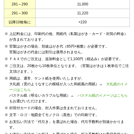
281～290
11,000
291～300
11,220
以降10枚毎に
+220
※
上記料金には、印刷代の他、用紙代（私製はがき・カード・封筒の料金）
が含まれております。
※
官製はがきの場合、別途はがき代（85円×枚数）が必要です。
官製はがきの代金には割引は適用されません。
※
ＦＡＸでのご注文は、追加料金として1,100円（税込み）が必要です。
※
ご注文は、20枚から10枚単位となります。（官製はがきは１枚単位でご注
文頂けます。）
※
用紙は、通常、ケント紙を使用いたしますが、
大礼紙（雲のようなすじの模様が入った和紙風の用紙）→
大礼紙のイメ
ージはこちら
パステル紙（明るいカラフルな用紙）→
パステル紙のイメージはこちら
もお選びいただけます。
※
封筒付カードの場合、封入作業は含まれておりません。
※
文字・ロゴ・地図全てモノクロ（黒色）での印刷です。
※
お支払い方法で「代引き」を選ばれた場合、代引手数料が別途かかりま
す。