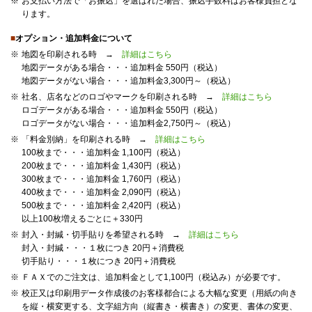
※
お支払い方法で「お振込」を選ばれた場合、振込手数料はお客様負担とな
ります。
■
オプション・追加料金について
※
地図を印刷される時 →
詳細はこちら
地図データがある場合・・・追加料金 550円（税込）
地図データがない場合・・・追加料金3,300円～（税込）
※
社名、店名などのロゴやマークを印刷される時 →
詳細はこちら
ロゴデータがある場合・・・追加料金 550円（税込）
ロゴデータがない場合・・・追加料金2,750円～（税込）
※
「料金別納」を印刷される時 →
詳細はこちら
100枚まで・・・追加料金 1,100円（税込）
200枚まで・・・追加料金 1,430円（税込）
300枚まで・・・追加料金 1,760円（税込）
400枚まで・・・追加料金 2,090円（税込）
500枚まで・・・追加料金 2,420円（税込）
以上100枚増えるごとに＋330円
※
封入・封緘・切手貼りを希望される時 →
詳細はこちら
封入・封緘・・・１枚につき 20円＋消費税
切手貼り・・・１枚につき 20円＋消費税
※
ＦＡＸでのご注文は、追加料金として1,100円（税込み）が必要です。
※
校正又は印刷用データ作成後のお客様都合による大幅な変更（用紙の向き
を縦・横変更する、文字組方向（縦書き・横書き）の変更、書体の変更、