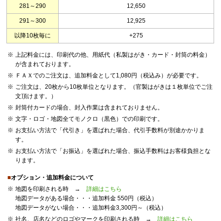
281～290
12,650
291～300
12,925
以降10枚毎に
+275
※
上記料金には、印刷代の他、用紙代（私製はがき・カード・封筒の料金）
が含まれております。
※
ＦＡＸでのご注文は、追加料金として1,080円（税込み）が必要です。
※
ご注文は、20枚から10枚単位となります。（官製はがきは１枚単位でご注
文頂けます。）
※
封筒付カードの場合、封入作業は含まれておりません。
※
文字・ロゴ・地図全てモノクロ（黒色）での印刷です。
※
お支払い方法で「代引き」を選ばれた場合、代引手数料が別途かかりま
す。
※
お支払い方法で「お振込」を選ばれた場合、振込手数料はお客様負担とな
ります。
■
オプション・追加料金について
※
地図を印刷される時 →
詳細はこちら
地図データがある場合・・・追加料金 550円（税込）
地図データがない場合・・・追加料金3,300円～（税込）
※
社名、店名などのロゴやマークを印刷される時 →
詳細はこちら