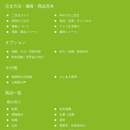
注文方法・価格・商品見本
ご注文ガイド
FAXでのご注文
追加のご注文
返品・交換・キャンセル
価格について
ウェブお見積り
用紙・商品イメージ
書体イメージ
オプション
地図・ロゴ・写真印刷
封入・封緘・投函代行
料金別納・切手貼り代行
その他
挨拶状の豆知識
よくある質問
お客様の声
商品一覧
個人向け
転勤
定年退職
退職退任
仏事（法要）
転職
就任
出向
警察官・自衛官向け