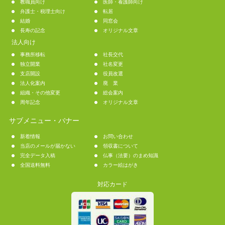
教職員向け
医師・看護師向け
弁護士・税理士向け
転居
結婚
同窓会
長寿の記念
オリジナル文章
法人向け
事務所移転
社長交代
独立開業
社名変更
支店開設
役員改選
法人化案内
廃 業
組織・その他変更
総会案内
周年記念
オリジナル文章
サブメニュー・バナー
新着情報
お問い合わせ
当店のメールが届かない
領収書について
完全データ入稿
仏事（法要）のまめ知識
全国送料無料
カラー絵はがき
対応カード