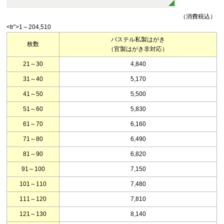
（消費税込）
<tr”>1～204,510
パステル私製はがき
枚数
（官製はがき非対応）
21～30
4,840
31～40
5,170
41～50
5,500
51～60
5,830
61～70
6,160
71～80
6,490
81～90
6,820
91～100
7,150
101～110
7,480
111～120
7,810
121～130
8,140