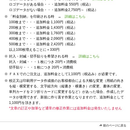
ロゴデータがある場合・・・追加料金 550円（税込）
ロゴデータがない場合・・・追加料金2,750円～（税込）
※
「料金別納」を印刷される時 →
詳細はこちら
100枚まで・・・追加料金 1,100円（税込）
200枚まで・・・追加料金 1,430円（税込）
300枚まで・・・追加料金 1,760円（税込）
400枚まで・・・追加料金 2,090円（税込）
500枚まで・・・追加料金 2,420円（税込）
以上100枚増えるごとに＋330円
※
封入・封緘・切手貼りを希望される時 →
詳細はこちら
封入・封緘・・・１枚につき 20円＋消費税
切手貼り・・・１枚につき 20円＋消費税
※
ＦＡＸでのご注文は、追加料金として1,100円（税込み）が必要です。
※
校正又は印刷用データ作成後のお客様都合による大幅な変更（用紙の向き
を縦・横変更する、文字組方向（縦書き・横書き）の変更、書体の変更、
単判カードを２ツ折りカードに変更するなど）があった場合、作成したデ
ータが使用できず、新規に作り直す作業となりますので、追加料金として
1,100円を頂きます。
*文章の訂正や加筆など通常の修正作業には追加料金は発生いたしません
前のページに戻る