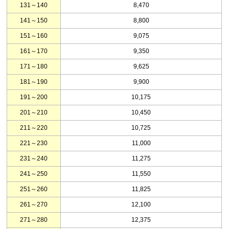
131～140
8,470
141～150
8,800
151～160
9,075
161～170
9,350
171～180
9,625
181～190
9,900
191～200
10,175
201～210
10,450
211～220
10,725
221～230
11,000
231～240
11,275
241～250
11,550
251～260
11,825
261～270
12,100
271～280
12,375