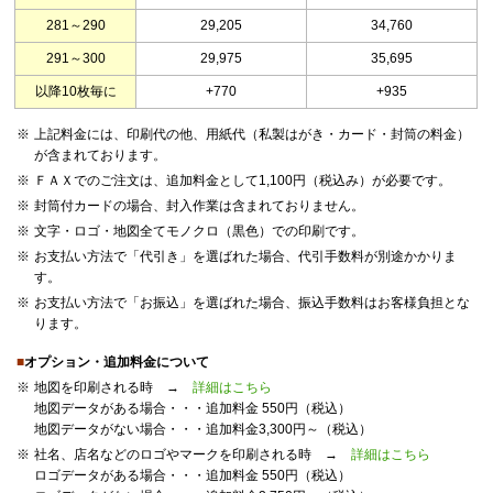
281～290
29,205
34,760
291～300
29,975
35,695
以降10枚毎に
+770
+935
※
上記料金には、印刷代の他、用紙代（私製はがき・カード・封筒の料金）
が含まれております。
※
ＦＡＸでのご注文は、追加料金として1,100円（税込み）が必要です。
※
封筒付カードの場合、封入作業は含まれておりません。
※
文字・ロゴ・地図全てモノクロ（黒色）での印刷です。
※
お支払い方法で「代引き」を選ばれた場合、代引手数料が別途かかりま
す。
※
お支払い方法で「お振込」を選ばれた場合、振込手数料はお客様負担とな
ります。
■
オプション・追加料金について
※
地図を印刷される時 →
詳細はこちら
地図データがある場合・・・追加料金 550円（税込）
地図データがない場合・・・追加料金3,300円～（税込）
※
社名、店名などのロゴやマークを印刷される時 →
詳細はこちら
ロゴデータがある場合・・・追加料金 550円（税込）