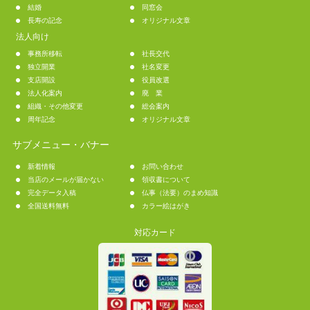
結婚
同窓会
長寿の記念
オリジナル文章
法人向け
事務所移転
社長交代
独立開業
社名変更
支店開設
役員改選
法人化案内
廃 業
組織・その他変更
総会案内
周年記念
オリジナル文章
サブメニュー・バナー
新着情報
お問い合わせ
当店のメールが届かない
領収書について
完全データ入稿
仏事（法要）のまめ知識
全国送料無料
カラー絵はがき
対応カード