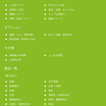
ご注文ガイド
FAXでのご注文
追加のご注文
返品・交換・キャンセル
価格について
ウェブお見積り
用紙・商品イメージ
書体イメージ
オプション
地図・ロゴ・写真印刷
封入・封緘・投函代行
料金別納・切手貼り代行
その他
挨拶状の豆知識
よくある質問
お客様の声
商品一覧
個人向け
転勤
定年退職
退職退任
仏事（法要）
転職
就任
出向
警察官・自衛官向け
教職員向け
医師・看護師向け
弁護士・税理士向け
転居