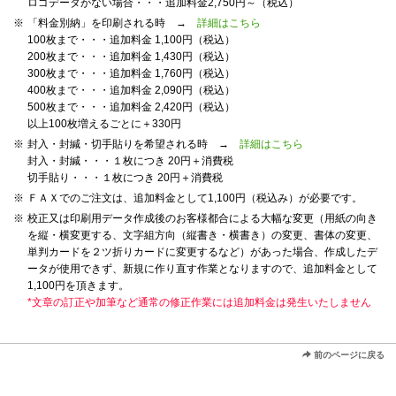
ロゴデータがない場合・・・追加料金2,750円～（税込）
※
「料金別納」を印刷される時 →
詳細はこちら
100枚まで・・・追加料金 1,100円（税込）
200枚まで・・・追加料金 1,430円（税込）
300枚まで・・・追加料金 1,760円（税込）
400枚まで・・・追加料金 2,090円（税込）
500枚まで・・・追加料金 2,420円（税込）
以上100枚増えるごとに＋330円
※
封入・封緘・切手貼りを希望される時 →
詳細はこちら
封入・封緘・・・１枚につき 20円＋消費税
切手貼り・・・１枚につき 20円＋消費税
※
ＦＡＸでのご注文は、追加料金として1,100円（税込み）が必要です。
※
校正又は印刷用データ作成後のお客様都合による大幅な変更（用紙の向き
を縦・横変更する、文字組方向（縦書き・横書き）の変更、書体の変更、
単判カードを２ツ折りカードに変更するなど）があった場合、作成したデ
ータが使用できず、新規に作り直す作業となりますので、追加料金として
1,100円を頂きます。
*文章の訂正や加筆など通常の修正作業には追加料金は発生いたしません
前のページに戻る