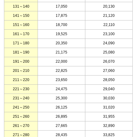
131～140
17,050
20,130
141～150
17,875
21,120
151～160
18,700
22,110
161～170
19,525
23,100
171～180
20,350
24,090
181～190
21,175
25,080
191～200
22,000
26,070
201～210
22,825
27,060
211～220
23,650
28,050
221～230
24,475
29,040
231～240
25,300
30,030
241～250
26,125
31,020
251～260
26,895
31,955
261～270
27,665
32,890
271～280
28,435
33,825