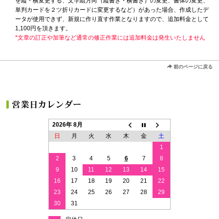
を縦・横変更する、文字組方向（縦書き・横書き）の変更、書体の変更、
単判カードを２ツ折りカードに変更するなど）があった場合、作成したデ
ータが使用できず、新規に作り直す作業となりますので、追加料金として
1,100円を頂きます。
*文章の訂正や加筆など通常の修正作業には追加料金は発生いたしません
前のページに戻る
2026年 8月
日
月
火
水
木
金
土
1
2
3
4
5
6
7
8
9
10
11
12
13
14
15
16
17
18
19
20
21
22
23
24
25
26
27
28
29
30
31