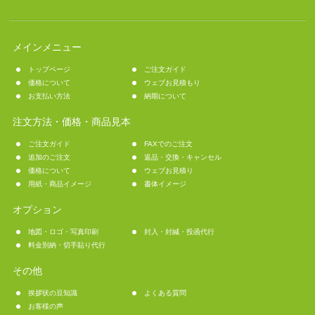
メインメニュー
トップページ
ご注文ガイド
価格について
ウェブお見積もり
お支払い方法
納期について
注文方法・価格・商品見本
ご注文ガイド
FAXでのご注文
追加のご注文
返品・交換・キャンセル
価格について
ウェブお見積り
用紙・商品イメージ
書体イメージ
オプション
地図・ロゴ・写真印刷
封入・封緘・投函代行
料金別納・切手貼り代行
その他
挨拶状の豆知識
よくある質問
お客様の声