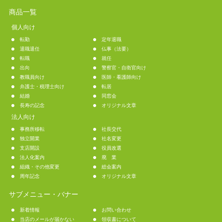
商品一覧
個人向け
転勤
定年退職
退職退任
仏事（法要）
転職
就任
出向
警察官・自衛官向け
教職員向け
医師・看護師向け
弁護士・税理士向け
転居
結婚
同窓会
長寿の記念
オリジナル文章
法人向け
事務所移転
社長交代
独立開業
社名変更
支店開設
役員改選
法人化案内
廃 業
組織・その他変更
総会案内
周年記念
オリジナル文章
サブメニュー・バナー
新着情報
お問い合わせ
当店のメールが届かない
領収書について