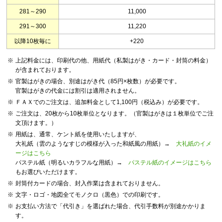
281～290
11,000
291～300
11,220
以降10枚毎に
+220
※
上記料金には、印刷代の他、用紙代（私製はがき・カード・封筒の料金）
が含まれております。
※
官製はがきの場合、別途はがき代（85円×枚数）が必要です。
官製はがきの代金には割引は適用されません。
※
ＦＡＸでのご注文は、追加料金として1,100円（税込み）が必要です。
※
ご注文は、20枚から10枚単位となります。（官製はがきは１枚単位でご注
文頂けます。）
※
用紙は、通常、ケント紙を使用いたしますが、
大礼紙（雲のようなすじの模様が入った和紙風の用紙）→
大礼紙のイメ
ージはこちら
パステル紙（明るいカラフルな用紙）→
パステル紙のイメージはこちら
もお選びいただけます。
※
封筒付カードの場合、封入作業は含まれておりません。
※
文字・ロゴ・地図全てモノクロ（黒色）での印刷です。
※
お支払い方法で「代引き」を選ばれた場合、代引手数料が別途かかりま
す。