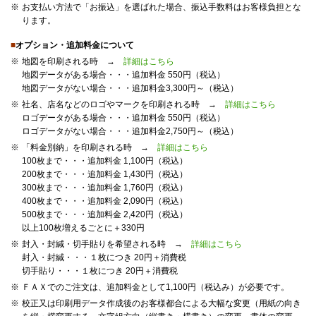
※
お支払い方法で「お振込」を選ばれた場合、振込手数料はお客様負担とな
ります。
■
オプション・追加料金について
※
地図を印刷される時 →
詳細はこちら
地図データがある場合・・・追加料金 550円（税込）
地図データがない場合・・・追加料金3,300円～（税込）
※
社名、店名などのロゴやマークを印刷される時 →
詳細はこちら
ロゴデータがある場合・・・追加料金 550円（税込）
ロゴデータがない場合・・・追加料金2,750円～（税込）
※
「料金別納」を印刷される時 →
詳細はこちら
100枚まで・・・追加料金 1,100円（税込）
200枚まで・・・追加料金 1,430円（税込）
300枚まで・・・追加料金 1,760円（税込）
400枚まで・・・追加料金 2,090円（税込）
500枚まで・・・追加料金 2,420円（税込）
以上100枚増えるごとに＋330円
※
封入・封緘・切手貼りを希望される時 →
詳細はこちら
封入・封緘・・・１枚につき 20円＋消費税
切手貼り・・・１枚につき 20円＋消費税
※
ＦＡＸでのご注文は、追加料金として1,100円（税込み）が必要です。
※
校正又は印刷用データ作成後のお客様都合による大幅な変更（用紙の向き