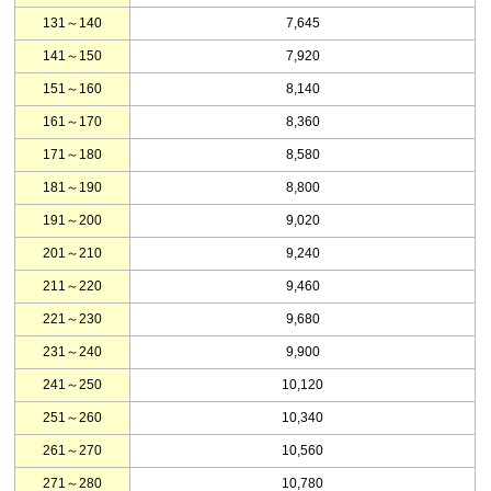
131～140
7,645
141～150
7,920
151～160
8,140
161～170
8,360
171～180
8,580
181～190
8,800
191～200
9,020
201～210
9,240
211～220
9,460
221～230
9,680
231～240
9,900
241～250
10,120
251～260
10,340
261～270
10,560
271～280
10,780