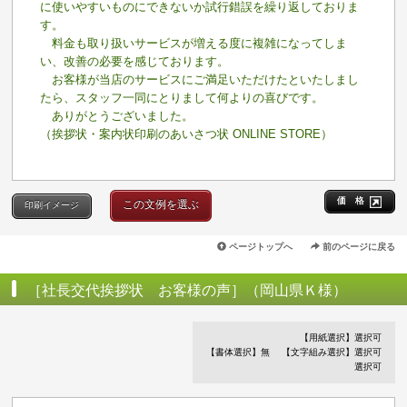
に使いやすいものにできないか試行錯誤を繰り返しておりま
す。
料金も取り扱いサービスが増える度に複雑になってしま
い、改善の必要を感じております。
お客様が当店のサービスにご満足いただけたといたしまし
たら、スタッフ一同にとりまして何よりの喜びです。
ありがとうございました。
（挨拶状・案内状印刷のあいさつ状 ONLINE STORE）
価 格
この文例を選ぶ
印刷イメージ
ページトップへ
前のページに戻る
［社長交代挨拶状 お客様の声］（岡山県Ｋ様）
【用紙選択】選択可
【書体選択】無
【文字組み選択】選択可
選択可