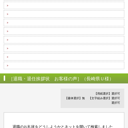
>
>
>
>
>
>
>
>
［退職・退任挨拶状 お客様の声］（長崎県Ｕ様）
【用紙選択】選択可
【書体選択】無
【文字組み選択】選択可
選択可
退職のお礼状をどうしようかとネットを開いて検索しました