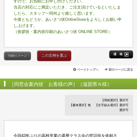
すので、お気軽にお申し付けください。
当店の対応にご満足いただき、ご注文頂けているといたしま
したら、スタッフ一同何より嬉しく思います。
今後ともどうか、あいさつ状OnlineStoreをよろしくお願い申
し上げます。
（挨拶状・案内状印刷のあいさつ状 ONLINE STORE）
価 格
この文例を選ぶ
印刷イメージ
ページトップへ
前のページに戻る
［同窓会案内状 お客様の声］（滋賀県Ｎ様）
【用紙選択】選択可
【書体選択】無
【文字組み選択】選択可
選択可
今回43年ぶりの高校卒業の還暦クラス会の世話役を依頼さ