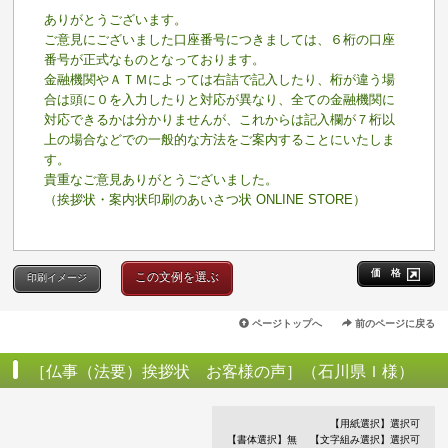
ありがとうございます。
ご意見にございました口座番号につきましては、６桁の口座
番号が正式なものとなっております。
金融機関やＡＴＭによっては右詰で記入したり、桁が違う場
合は頭に０を入力したりと対応が異なり、全ての金融機関に
対応できるかは分かりませんが、これからは記入欄が７桁以
上の場合などでの一般的な方法をご案内することにいたしま
す。
貴重なご意見ありがとうございました。
（挨拶状・案内状印刷のあいさつ状 ONLINE STORE）
価 格
この文例を選ぶ
印刷イメージ
ページトップへ
前のページに戻る
［仏事（法要）挨拶状 お客様の声］（石川県Ｉ様）
【用紙選択】選択可
【書体選択】無
【文字組み選択】選択可