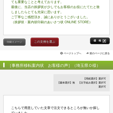
ても重要なことと考えております。
最後に、当店の挨拶状が少しでもお客様のお役にたてたと致
しましたらとても光栄に思います。
ご丁寧なご感想頂き、誠にありがとうございました。
（挨拶状・案内状印刷のあいさつ状 ONLINE STORE）
価 格
この文例を選ぶ
印刷イメージ
ページトップへ
前のページに戻る
［事務所移転案内状 お客様の声］（埼玉県Ｏ様）
【用紙選択】選択可
【書体選択】無
【文字組み選択】選択可
選択可
こちらで用意していた文章で注文できるところが無いか探し
ていました。