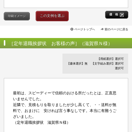
価 格
この文例を選ぶ
印刷イメージ
ページトップへ
前のページに戻る
［定年退職挨拶状 お客様の声］（滋賀県Ｎ様）
【用紙選択】選択可
【書体選択】無
【文字組み選択】選択可
選択可
最初は、スピーディーで信頼のおける所だったとは、正直思
いませんでした。
近隣で、見積もりを取りましたが少し高くて、・・送料が無
料で、おまけに 安ければ言う事なしです。本当に有難うご
ざいました。
（定年退職挨拶状 滋賀県Ｎ様）