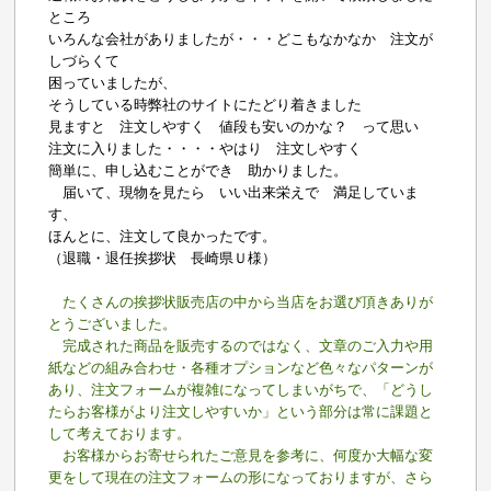
ところ
いろんな会社がありましたが・・・どこもなかなか 注文が
しづらくて
困っていましたが、
そうしている時弊社のサイトにたどり着きました
見ますと 注文しやすく 値段も安いのかな？ って思い
注文に入りました・・・・やはり 注文しやすく
簡単に、申し込むことができ 助かりました。
届いて、現物を見たら いい出来栄えで 満足していま
す、
ほんとに、注文して良かったです。
（退職・退任挨拶状 長崎県Ｕ様）
たくさんの挨拶状販売店の中から当店をお選び頂きありが
とうございました。
完成された商品を販売するのではなく、文章のご入力や用
紙などの組み合わせ・各種オプションなど色々なパターンが
あり、注文フォームが複雑になってしまいがちで、「どうし
たらお客様がより注文しやすいか」という部分は常に課題と
して考えております。
お客様からお寄せられたご意見を参考に、何度か大幅な変
更をして現在の注文フォームの形になっておりますが、さら