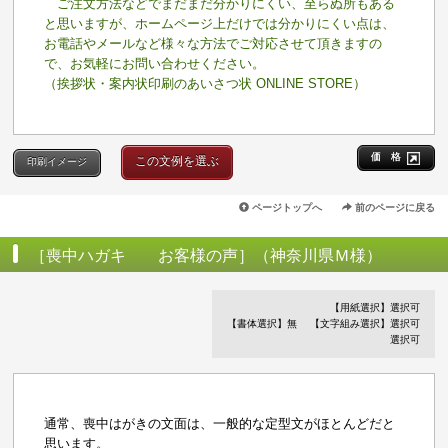
ご注文方法などでまだまだ分かりにくい、至らぬ所もある
と思いますが、ホームページ上だけでは分かりにくい点は、
お電話やメールなど様々な方法でご対応させて頂きますの
で、お気軽にお問い合わせください。
（挨拶状・案内状印刷のあいさつ状 ONLINE STORE）
価 格
この文例を選ぶ
印刷イメージ
ページトップへ
前のページに戻る
［喪中ハガキ お客様の声］（神奈川県Ｍ様）
【用紙選択】選択可
【書体選択】無
【文字組み選択】選択可
選択可
通常、喪中はがきの文面は、一般的な定型文がほとんどだと
思います。