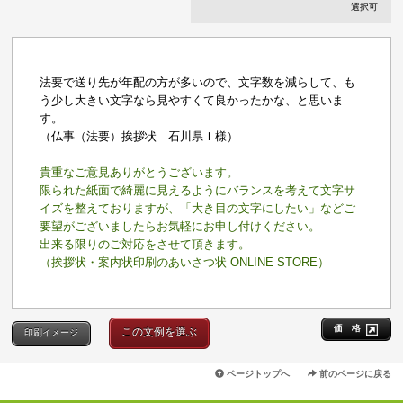
選択可
法要で送り先が年配の方が多いので、文字数を減らして、も
う少し大きい文字なら見やすくて良かったかな、と思いま
す。
（仏事（法要）挨拶状 石川県Ｉ様）
貴重なご意見ありがとうございます。
限られた紙面で綺麗に見えるようにバランスを考えて文字サ
イズを整えておりますが、「大き目の文字にしたい」などご
要望がございましたらお気軽にお申し付けください。
出来る限りのご対応をさせて頂きます。
（挨拶状・案内状印刷のあいさつ状 ONLINE STORE）
価 格
この文例を選ぶ
印刷イメージ
ページトップへ
前のページに戻る