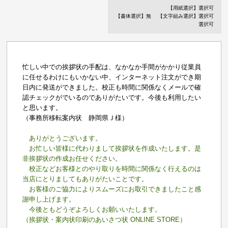
【用紙選択】選択可
【書体選択】無
【文字組み選択】選択可
選択可
忙しい中での挨拶状の手配は、なかなか手間がかかり従業員
に任せるわけにもいかない中、インターネット注文ができ期
日内に発送ができました。校正も時間に関係なくメールで確
認チェックがでいるのでありがたいです。今後も利用したい
と思います。
（事務所移転案内状 静岡県Ｊ様）
ありがとうございます。
お忙しい皆様に代わりまして挨拶状を作成いたします。是
非挨拶状の作成お任せください。
校正などお客様とのやり取りを時間に関係なく行えるのは
当店にとりましてもありがたいことです。
お客様のご協力によりスムーズにお取引できましたこと感
謝申し上げます。
今後ともどうぞよろしくお願いいたします。
（挨拶状・案内状印刷のあいさつ状 ONLINE STORE）