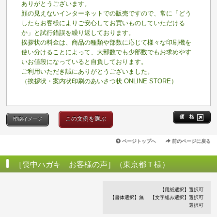
ありがとうございます。
顔の見えないインターネットでの販売ですので、常に「どう
したらお客様によりご安心してお買いものしていただける
か」と試行錯誤を繰り返しております。
挨拶状の料金は、商品の種類や部数に応じて様々な印刷機を
使い分けることによって、大部数でも少部数でもお求めやす
いお値段になっていると自負しております。
ご利用いただき誠にありがとうございました。
（挨拶状・案内状印刷のあいさつ状 ONLINE STORE）
価 格
この文例を選ぶ
印刷イメージ
ページトップへ
前のページに戻る
［喪中ハガキ お客様の声］（東京都Ｔ様）
【用紙選択】選択可
【書体選択】無
【文字組み選択】選択可
選択可